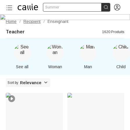


Summer
Home
Recipient
Enseignant
/
/
Teacher
1620 Produits
See all
Woman
Man
Child

Relevance
Sort by