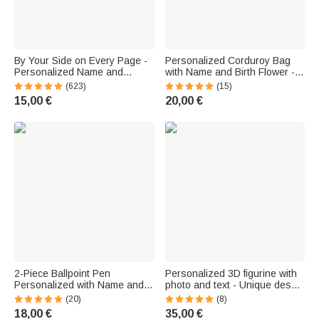
By Your Side on Every Page -
Personalized Corduroy Bag
Personalized Name and
with Name and Birth Flower -
Character - Bookmark for Book
Birthday Gift for Women
(623)
(15)
Lovers
15,00 €
20,00 €
2-Piece Ballpoint Pen
Personalized 3D figurine with
Personalized with Name and
photo and text - Unique desk
Birth Flower - Birthday Gift for
decoration - Gift for Teachers'
(20)
(8)
a Teacher or Friend
Day or the start of the school
18,00 €
35,00 €
year