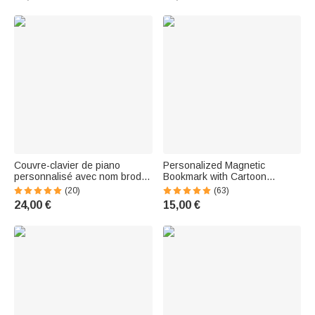
Couvre-clavier de piano
Personalized Magnetic
personnalisé avec nom brodé
Bookmark with Cartoon
- Style vintage - Cadeau
Character and Name -
(20)
(63)
d'anniversaire pour pianistes
Birthday Gift for Book Lovers
24,00 €
15,00 €
et professeurs de musique