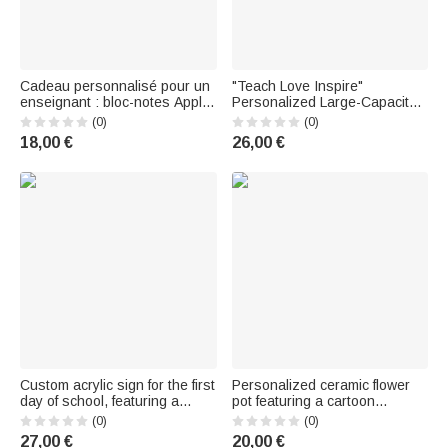
Cadeau personnalisé pour un
"Teach Love Inspire"
enseignant : bloc-notes Apple
Personalized Large-Capacity
Pencil, crayon de couleur,
Building-Block Pencil Holder
(0)
(0)
badge rétractable en acrylique
with Inscription and First Name
18,00 €
26,00 €
avec inscription, pour la
– Teacher's Day Gift
Journée des enseignants ou
un anniversaire
Custom acrylic sign for the first
Personalized ceramic flower
day of school, featuring a
pot featuring a cartoon
fantasy cartoon theme, with
character and a birth flower,
(0)
(0)
the child's first name and pens
with the child's first and last
27,00 €
20,00 €