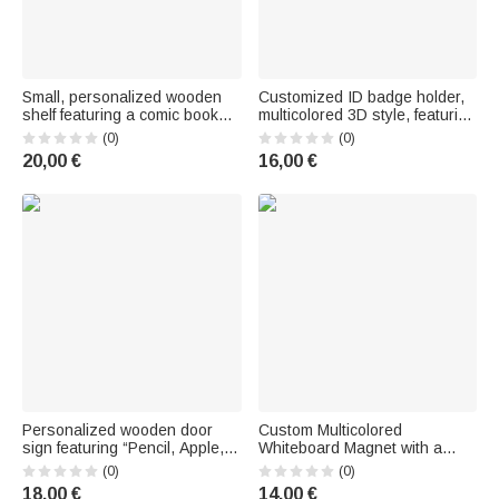
Small, personalized wooden
Customized ID badge holder,
shelf featuring a comic book
multicolored 3D style, featuring
character and the recipient's
a cartoon character and text
(0)
(0)
name – Decor for a reading
on the back – Back-to-school
20,00 €
16,00 €
nook, a birthday gift, or a club
and Teacher Appreciation Day
membership gift, perfect for
gift for teachers
kids
Personalized wooden door
Custom Multicolored
sign featuring “Pencil, Apple,
Whiteboard Magnet with a
Daisy, Cloud” with first and last
Teacher Theme – School
(0)
(0)
name – A back-to-school or
Supplies – Back-to-School Gift
18,00 €
14,00 €