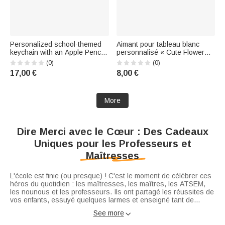
Personalized school-themed
Aimant pour tableau blanc
keychain with an Apple Pencil
personnalisé « Cute Flower
charm and first name – Thank-
Pencil » pour enseignants,
(0)
(0)
you gift for the start of the
avec prénom et nom de famille
17,00 €
8,00 €
school year and Teachers'
– Outil pédagogique interactif
Day
– Cadeau de rentrée scolaire
pour les enseignants
More
Dire Merci avec le Cœur : Des Cadeaux
Uniques pour les Professeurs et
Maîtresses
L'école est finie (ou presque) ! C'est le moment de célébrer ces
héros du quotidien : les maîtresses, les maîtres, les ATSEM,
les nounous et les professeurs. Ils ont partagé les réussites de
vos enfants, essuyé quelques larmes et enseigné tant de
choses. Offrir un cadeau
Mais attention, les enseignants le disent souvent : "Pitié, pas un
maîtresse personnalisé
, ce n'est
See more

pas une obligation, c'est un geste de reconnaissance sincère.
énième bibelot qui prend la poussière !". Ils aiment les objets
Plus largement, les cadeaux pour enseignants sont des
qui ont du sens et qui servent vraiment. C'est pourquoi chez