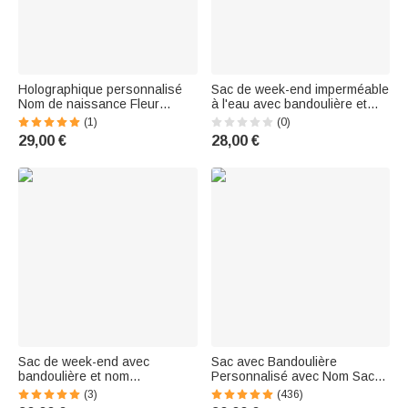
Holographique personnalisé
Sac de week-end imperméable
Nom de naissance Fleur
à l'eau avec bandoulière et
imperméable Sac de week-end
compartiment à chaussures
(1)
(0)
avec bandoulière Voyage
Cadeau d'anniversaire pour
29,00 €
28,00 €
Essentiel Cadeau
les filles et les femmes
d'anniversaire pour les filles
Sac de week-end avec
Sac avec Bandoulière
bandoulière et nom
Personnalisé avec Nom Sac
Accessoires de voyage
de Week-end Imperméable
(3)
(436)
Cadeau pour les amoureux du
Multi-Compartiments Cadeau