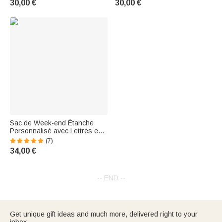
30,00 €
30,00 €
sport
Voyage Retour à l'École pour
Femme Fille
Sac de Week-end Étanche
Personnalisé avec Lettres en
Chenille Accessoire
(7)
Bandoulière Cadeau
34,00 €
d'Anniversaire Rentrée
Scolaire pour Femme
-- END --
Get unique gift ideas and much more, delivered right to your