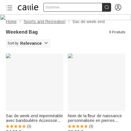


Summer
Home
Sports and Recreation
Sac de week-end
/
/
Weekend Bag
9 Produits

Relevance
Sort by
Sac de week-end imperméable
Nom de la fleur de naissance
avec bandoulière Accessoires
personnalisée en pierres
de voyage Cadeau
précieuses Sac de week-end
(3)
(3)
d'anniversaire pour les
imperméable avec bandoulière