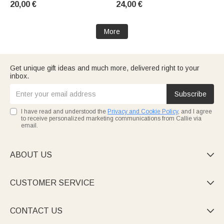
20,00 €
24,00 €
elle
d'Anniversaire pour Femme
More
Get unique gift ideas and much more, delivered right to your
inbox.
Subscribe
I have read and understood the
Privacy and Cookie Policy
, and I agree
to receive personalized marketing communications from Callie via
email.
ABOUT US

CUSTOMER SERVICE

CONTACT US
