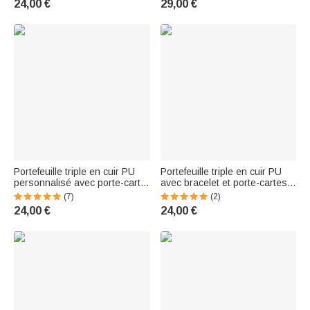
24,00 €
29,00 €
Portefeuille triple en cuir PU
Portefeuille triple en cuir PU
personnalisé avec porte-carte
avec bracelet et porte-cartes
et bracelet Cadeau
Cadeau d'anniversaire pour
(7)
(2)
d'anniversaire pour les
femmes chrétiennes
24,00 €
24,00 €
femmes qui aiment les
chevaux