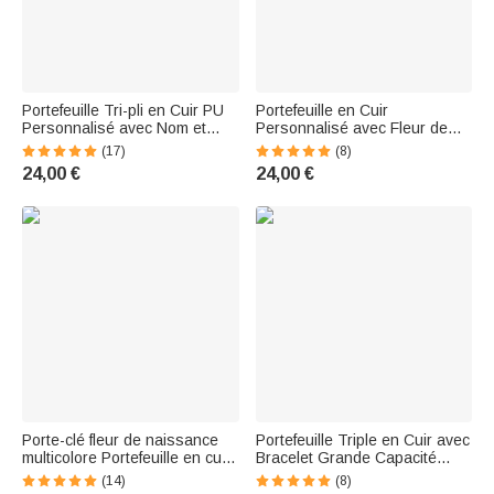
Portefeuille Tri-pli en Cuir PU
Portefeuille en Cuir
Personnalisé avec Nom et
Personnalisé avec Fleur de
Dessin Animé de Fille Y2K
Naissance et Nom Style Nœud
(17)
(8)
Bracelet Porte-carte Cadeau
Papillon Crayon Porte-Cartes
24,00 €
24,00 €
Noël Anniversaire pour les
avec Bracelet Cadeau
Femmes
Anniversaire pour Femme
Porte-clé fleur de naissance
Portefeuille Triple en Cuir avec
multicolore Portefeuille en cuir
Bracelet Grande Capacité
avec bracelet en perles et nom
Accessoire Personnalisé Nom
(14)
(8)
Cadeau d'anniversaire pour
Fleur de Naissance Cadeau