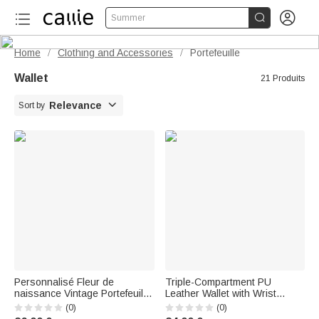


Summer
Home
Clothing and Accessories
Portefeuille
/
/
Wallet
21 Produits

Relevance
Sort by
Personnalisé Fleur de
Triple-Compartment PU
naissance Vintage Portefeuille
Leather Wallet with Wrist
femme en cuir PU avec
Strap, Personalized with Name
(0)
(0)
bracelet et nom Anniversaire
and Title—Mother's Day Gift