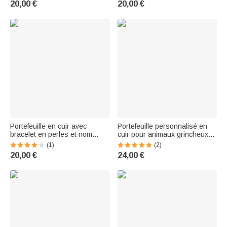
20,00 €
20,00 €
personnel médical
fête des mères pour elle
Portefeuille en cuir avec
Portefeuille personnalisé en
bracelet en perles et nom
cuir pour animaux grincheux
Cadeau de Noël et de Pâques
avec porte-cartes et bracelet
(1)
(2)
pour femmes chrétiennes
Cadeau d'anniversaire pour
20,00 €
24,00 €
femmes et filles