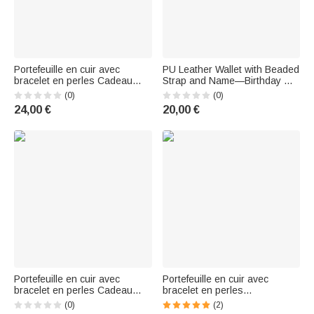
Portefeuille en cuir avec
PU Leather Wallet with Beaded
bracelet en perles Cadeau
Strap and Name—Birthday Gift
d'anniversaire pour femmes
for Women
(0)
(0)
24,00 €
20,00 €
Portefeuille en cuir avec
Portefeuille en cuir avec
bracelet en perles Cadeau
bracelet en perles
d'anniversaire de la semaine
personnalisé avec fleur de
(0)
(2)
de l'infirmière pour le
naissance dorée Cadeau de