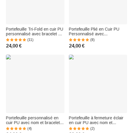
Portefeuille Tri-Fold en cuir PU
Portefeuille Plié en Cuir PU
personnalisé avec bracelet et
Personnalisé avec
nom Fête des Mères Cadeau
Personnage Cartoon Fleur de
(11)
(8)
d'Anniversaire pour Maman
Naissance et Nom Portefeuille
24,00 €
24,00 €
Grand-Mère
avec Bracelet Cadeau
Anniversaire pour Femme
Portefeuille personnalisé en
Portefeuille à fermeture éclair
cuir PU avec nom et bracelet
en cuir PU avec nom et
Cadeau d'anniversaire de
bracelet Cadeau
(4)
(2)
Noël pour femmes filles
d'anniversaire pour femmes