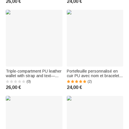
26,00 €
24,00 €
Cadeau pour Maman Sœur
for Mom or Grandma
Petite Amie
Triple-compartment PU leather
Portefeuille personnalisé en
wallet with strap and text—
cuir PU avec nom et bracelet
Mother's Day gift for mom or
pour la fête des mères
(0)
(2)
grandma
Cadeau d'anniversaire pour
26,00 €
24,00 €
les femmes