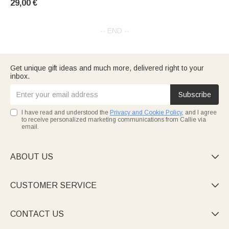
29,00 €
-- END --
Get unique gift ideas and much more, delivered right to your
inbox.
Subscribe
I have read and understood the
Privacy and Cookie Policy
, and I agree
to receive personalized marketing communications from Callie via
email.
ABOUT US

CUSTOMER SERVICE

CONTACT US
