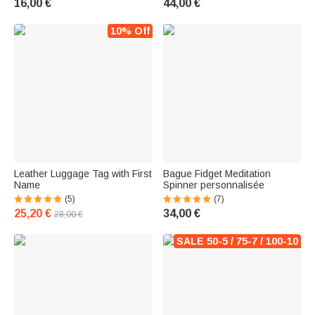
16,00 €
44,00 €
Anniversaire St-Valentin pour
Femme
10% Off
Leather Luggage Tag with First
Bague Fidget Meditation
Name
Spinner personnalisée
(5)
(7)
25,20 €
34,00 €
28,00 €
SALE 50-5 / 75-7 / 100-10