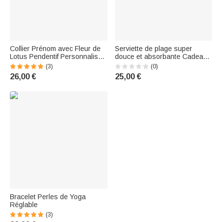
Collier Prénom avec Fleur de
Serviette de plage super
Lotus Pendentif Personnalisé
douce et absorbante Cadeau
avec Nom Croyance Yoga
pour BBF Amie Sœur
(3)
(0)
Cadeau d'Anniversaire pour
26,00 €
25,00 €
Elle | Callie
Bracelet Perles de Yoga
Réglable
(3)