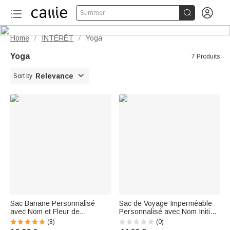


Summer
Home
INTÉRÊT
Yoga
/
/
Yoga
7 Produits

Relevance
Sort by
Sac Banane Personnalisé
Sac de Voyage Imperméable
avec Nom et Fleur de
Personnalisé avec Nom Initiale
Naissance Sace de Sport avec
Cadeau Anniversaire pour
(8)
(0)
Ceinture Réglable Cadeau
Amateur de Voyage