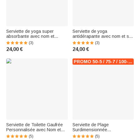
Serviette de yoga super
Serviette de yoga
absorbante avec nom et
antidérapante avec nom et sac
pochette en maille
de voyage en maille
(3)
(3)
Accessoires de sport Cadeau
Accessoires de sport Cadeau
24,00 €
24,00 €
d'anniversaire pour les
de fitness pour les amateurs
amateurs de yoga Femmes
de yoga
PROMO 50-5 / 75-7 / 100-10
Serviette de Toilette Gaufrée
Serviette de Plage
Personnalisée avec Nom et
Surdimensionnée
Personnage Accessoire de
Personnalisée avec Nom et
(5)
(5)
Sport à Séchage Rapide
Personnage de Dessin Animé