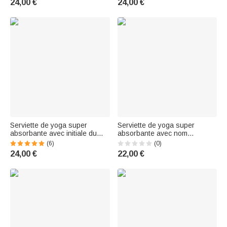
24,00 €
24,00 €
d'anniversaire pour les
amateurs de yoga Amis
amateurs de yoga Femmes
Serviette de yoga super
Serviette de yoga super
absorbante avec initiale du
absorbante avec nom
nom et sac de rangement
Accessoires de sport Cadeau
(6)
(0)
Cadeau d'anniversaire pour
d'anniversaire pour les
24,00 €
22,00 €
les femmes qui aiment le yoga
amateurs de yoga Femmes