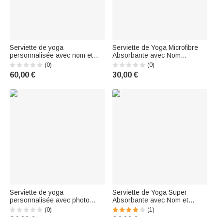
Serviette de yoga
Serviette de Yoga Microfibre
personnalisée avec nom et
Absorbante avec Nom
fleur multicolore Accessoires
Accessoires de Sport Cadeau
(0)
(0)
de sport Cadeau
d'Anniversaire pour les
60,00 €
30,00 €
d'anniversaire pour les
Amoureux du Yoga Femmes
femmes qui aiment le yoga
Serviette de yoga
Serviette de Yoga Super
personnalisée avec photo
Absorbante avec Nom et
d'animaux et nom Cadeau
Poche Accessoires de Sport
(0)
(1)
d'anniversaire pour les
Cadeau d'Anniversaire pour