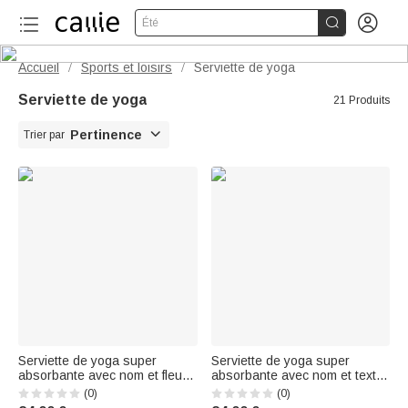


Été
Accueil
Sports et loisirs
Serviette de yoga
/
/
Serviette de yoga
21 Produits

Pertinence
Trier par
Serviette de yoga super
Serviette de yoga super
absorbante avec nom et fleur
absorbante avec nom et texte
de naissance personnalisée
Accessoires de sport Cadeau
(0)
(0)
Accessoires de sport Cadeau
d'anniversaire pour les