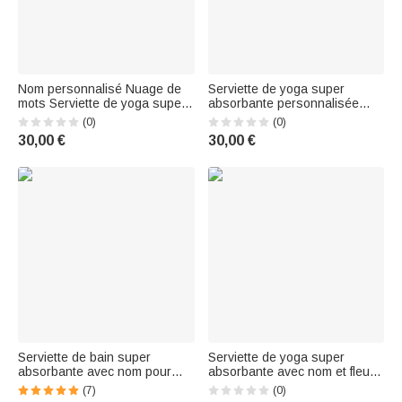
Nom personnalisé Nuage de
Serviette de yoga super
mots Serviette de yoga super
absorbante personnalisée
absorbante Accessoires de
avec nom et texte Accessoires
(0)
(0)
sport Fête de vacances
de sport Cadeau pour les
30,00 €
30,00 €
Cadeau d'anniversaire pour
femmes qui aiment le yoga
les amateurs de yoga Femmes
Serviette de bain super
Serviette de yoga super
absorbante avec nom pour
absorbante avec nom et fleur
tapis de yoga Cadeau
de naissance personnalisée
(7)
(0)
d'anniversaire pour les
Accessoires de sport Cadeau