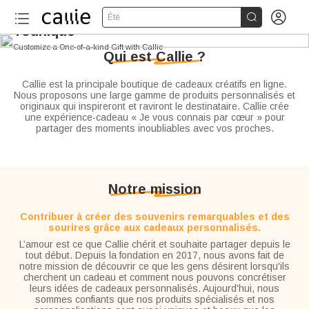

Make Gifting Moment

Été
Younique
Customize a One-of-a-kind Gift with Callie
Qui est Callie ?
Callie est la principale boutique de cadeaux créatifs en ligne.
Nous proposons une large gamme de produits personnalisés et
originaux qui inspireront et raviront le destinataire. Callie crée
une expérience-cadeau « Je vous connais par cœur » pour
partager des moments inoubliables avec vos proches.
Notre mission
Contribuer à créer des souvenirs remarquables et des
sourires grâce aux cadeaux personnalisés.
L’amour est ce que Callie chérit et souhaite partager depuis le
tout début. Depuis la fondation en 2017, nous avons fait de
notre mission de découvrir ce que les gens désirent lorsqu'ils
cherchent un cadeau et comment nous pouvons concrétiser
leurs idées de cadeaux personnalisés. Aujourd'hui, nous
sommes confiants que nos produits spécialisés et nos