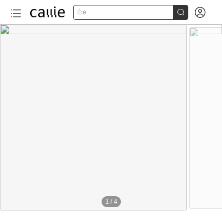


Été
1
/
4