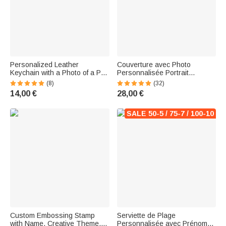
Personalized Leather
Couverture avec Photo
Keychain with a Photo of a Pet
Personnalisée Portrait
and a Gift Message for Animal
d'Animal de Compagnie
(8)
(32)
Lovers
Couverture de Canapé
14,00 €
28,00 €
Cadeau pour Anniversaire
Noël
SALE 50-5 / 75-7 / 100-10
Custom Embossing Stamp
Serviette de Plage
with Name, Creative Theme,
Personnalisée avec Prénom