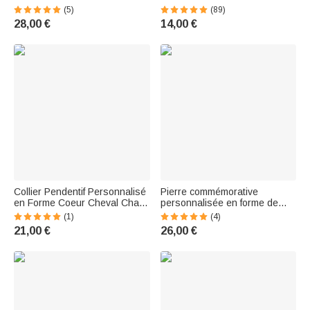
Photos of Pets—A Fun
Tête Accessoire Mignon
(5)
(89)
Birthday Gift for Pet Lovers
Cadeau Anniversaire pour
28,00 €
14,00 €
Ceux Qui Aiment les Animaux
Collier Pendentif Personnalisé
Pierre commémorative
en Forme Coeur Cheval Chat
personnalisée en forme de
Chien Cadeau pour Amoureux
coeur pour chat ou chien
(1)
(4)
des Animaux
Cadeau commémoratif pour
21,00 €
26,00 €
animal de compagnie