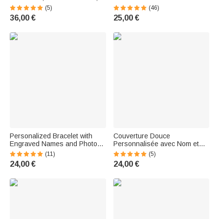
Dry Stamp for Books, Letters,
Portrait Animal Style Peinture à
(5)
(46)
and Birthday Gifts for Cat-
l'Huile Cadeau Anniversaire
36,00 €
25,00 €
Loving Readers
Voyage pour Amoureux
d'Animal de Compagnie
Personalized Bracelet with
Couverture Douce
Engraved Names and Photos
Personnalisée avec Nom et
of Your Pet—Jewelry with 1–5
Photo d'Animal de Compagnie
(11)
(5)
Discs—Birthday Gift for Pet
Cadeau Anniversaire Noël
24,00 €
24,00 €
Lovers
pour Chien et Chat