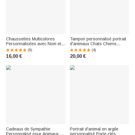
Chaussettes Multicolores
Tampon personnalisé portrait
Personnalisées avec Nom et
d'animaux Chats Chiens
Photo de Chien Chat Motif à
Oiseaux Perroquets Tampon
(9)
(4)
Pattes Mignonnes Cadeau
animalier Tampon encre pour
16,00 €
20,00 €
d'Anniversaire Noël pour
animaux Cadeau pour les
Amoureux des Animaux
amoureux des animaux
Cadeaux de Sympathie
Portrait d'animal en argile
Personnalisé pour Animaux de
personnalisé Porte-clés