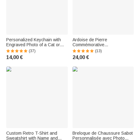
Personalized Keychain with
Ardoise de Pierre
Engraved Photo of a Cat or
Commémorative
Dog—A Souvenir Gift for Your
Personnalisée pour Amoureux
(37)
(13)
Pet
des Animaux Domestiques
14,00 €
24,00 €
Custom Retro T-Shirt and
Breloque de Chaussure Sabot
Sweatshirt with Name and
Personnalisée avec Photo