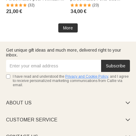
Compagnie Cadeaux de Perte
Boucles d'oreilles Collier
(32)
(23)
de Chien Lumières Solaires
Magnet Autocollant
21,00 €
34,00 €
pour Jardin Amoureux des
Réfrigérateur Cadeau
Animaux de Compagnie
d'anniversaire pour les
amoureu
More
Get unique gift ideas and much more, delivered right to your
inbox.
Subscribe
I have read and understood the
Privacy and Cookie Policy
, and I agree
to receive personalized marketing communications from Callie via
email.
ABOUT US

CUSTOMER SERVICE
