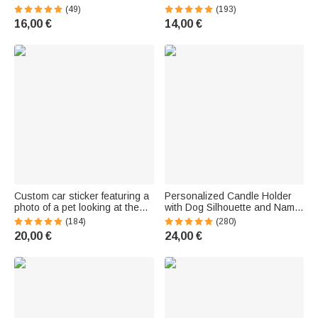
l'Animal Cadeau Anniversaire
Texte Accessoire de Tricot en
(49)
(193)
Saint-Valentin pour Amateurs
Cuir avec Rivets Cadeau
16,00 €
14,00 €
Propriétaires des Chiens
Anniversaire pour Amateur de
Couture Bricolage
Custom car sticker featuring a
Personalized Candle Holder
photo of a pet looking at the
with Dog Silhouette and Name
camera - Cute decoration with
in Rainbow Paw Print Style—
(184)
(280)
name - Gift for pet lovers
LED Candle Included—A
20,00 €
24,00 €
Thoughtful Gift or Souvenir for
Dog Lovers