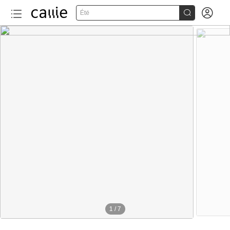


Été
1
/
7