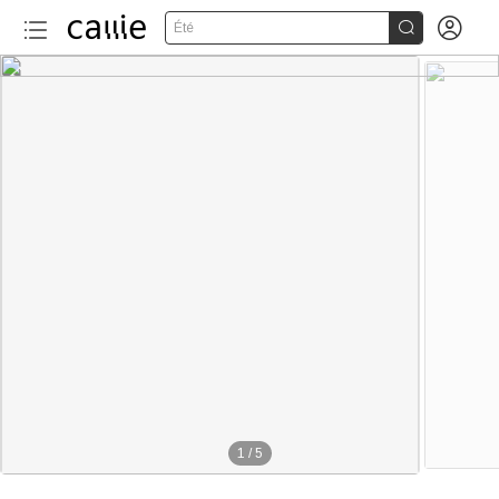


Été
1
/
5