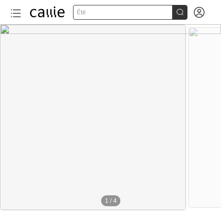


Été
1
/
4