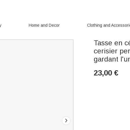
y
Home and Decor
Clothing and Accessor
Tasse en c
cerisier pe
gardant l'u
23,00
€