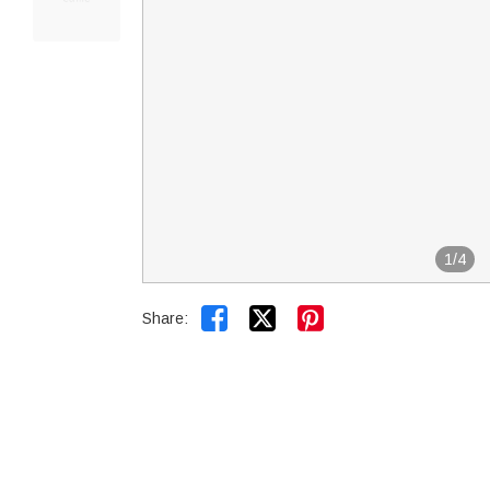
1
/
4


Share: