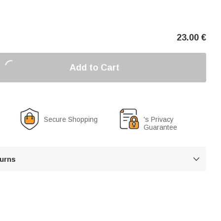
23.00
€
Add to Cart
Secure Shopping
's Privacy
Guarantee
turns
