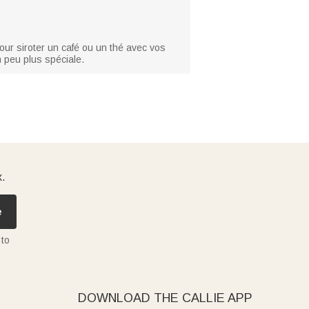
 pour siroter un café ou un thé avec vos
 peu plus spéciale.
x.
e
 to
DOWNLOAD THE CALLIE APP