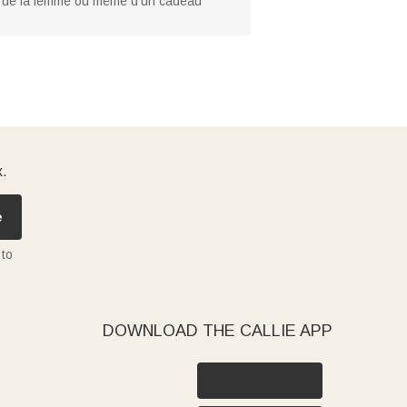
ée de la femme ou même d'un cadeau
x.
e
 to
DOWNLOAD THE CALLIE APP