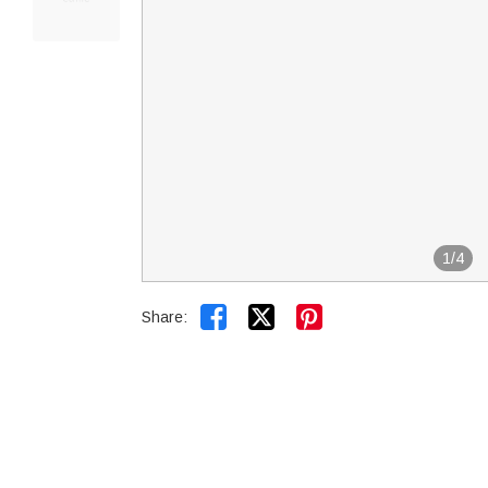
1
/
4


Share: