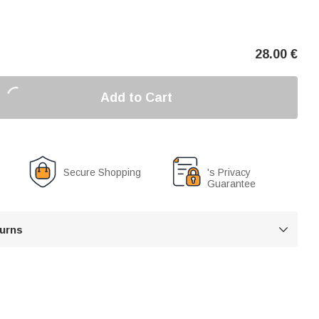
28.00
€
Add to Cart
Secure Shopping
's Privacy
Guarantee
turns
