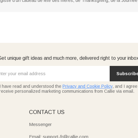
 s'agisse d'un cadeau de fête des mères, de Thanksgiving, de la Journ
et unique gift ideas and much more, delivered right to your inbo
Subscrib
I have read and understood the
Privacy and Cookie Policy
, and I agree
receive personalized marketing communications from Callie via email.
E
CONTACT US
Messenger
Email: support-fr@callie.com