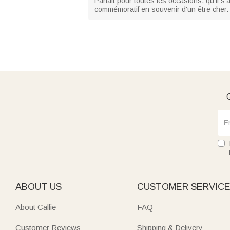
Parfait pour toutes les occasions, qu'il
commémoratif en souvenir d'un être cher.
G
ABOUT US
CUSTOMER SERVIC
About Callie
FAQ
Customer Reviews
Shipping & Delivery