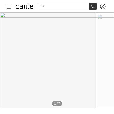


Été
1
/
7