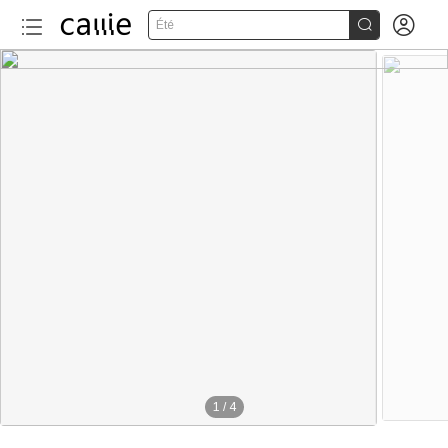


Été
1
/
4