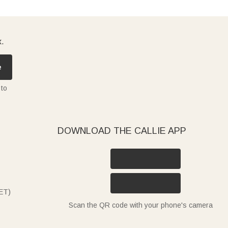
x.
e
 to
DOWNLOAD THE CALLIE APP
ET)
Scan the QR code with your phone's camera