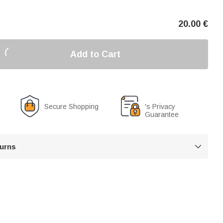
20.00
€
Add to Cart
Secure Shopping
's Privacy
Guarantee
turns
