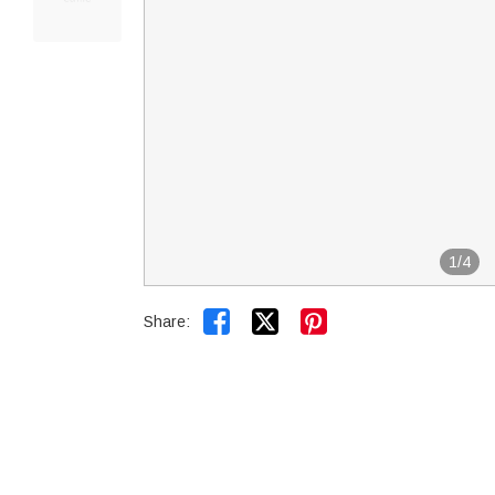
1
/
4


Share: