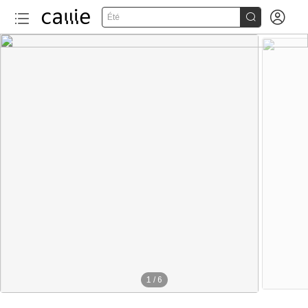


Été
1
/
6