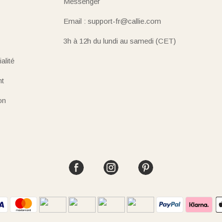
Messenger
Email : support-fr@callie.com
3h à 12h du lundi au samedi (CET)
alité
nt
on