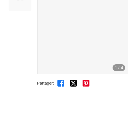
1
/
4


Partager: