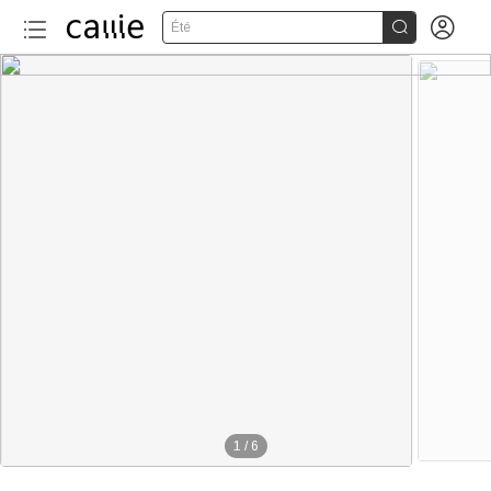


Été
1
/
6