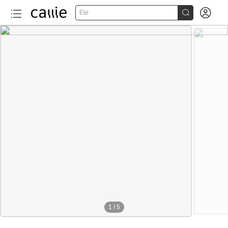


Été
1
/
5