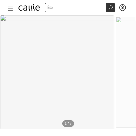


Été
1
/
9