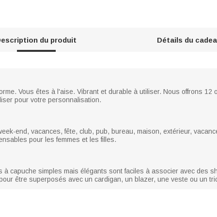
escription du produit
Détails du cade
me. Vous êtes à l'aise. Vibrant et durable à utiliser. Nous offrons 12 o
iser pour votre personnalisation.
 week-end, vacances, fête, club, pub, bureau, maison, extérieur, vacanc
nsables pour les femmes et les filles.
s à capuche simples mais élégants sont faciles à associer avec des sh
 pour être superposés avec un cardigan, un blazer, une veste ou un tric