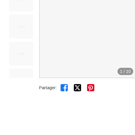
1
/
10


Partager: