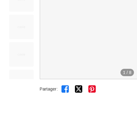
1
/
8


Partager: