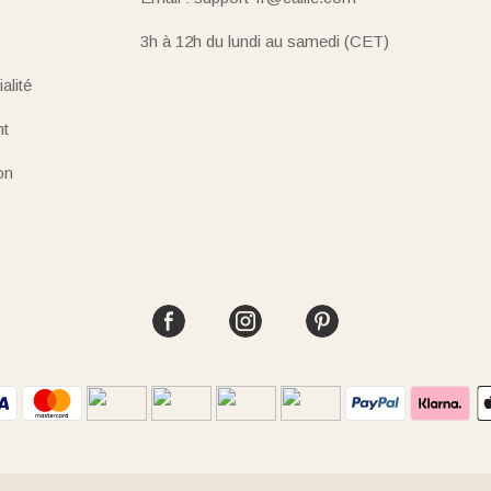
3h à 12h du lundi au samedi (CET)
alité
nt
on