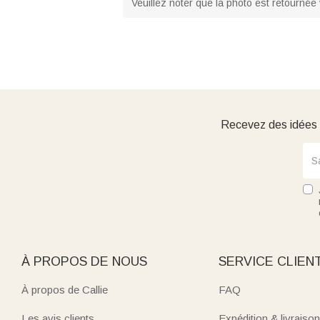
Veuillez noter que la photo est retournée 
Recevez des idées d
À PROPOS DE NOUS
SERVICE CLIEN
À propos de Callie
FAQ
Les avis clients
Expédition & livraison