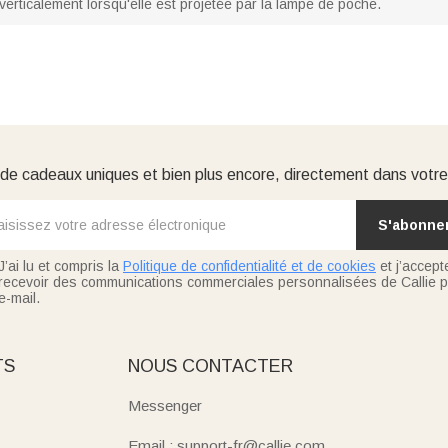
verticalement lorsqu'elle est projetée par la lampe de poche.
e cadeaux uniques et bien plus encore, directement dans votre
S'abonne
J’ai lu et compris la
Politique de confidentialité et de cookies
et j’accept
recevoir des communications commerciales personnalisées de Callie p
e-mail.
TS
NOUS CONTACTER
Messenger
Email : support-fr@callie.com