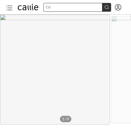


Été
1
/
9