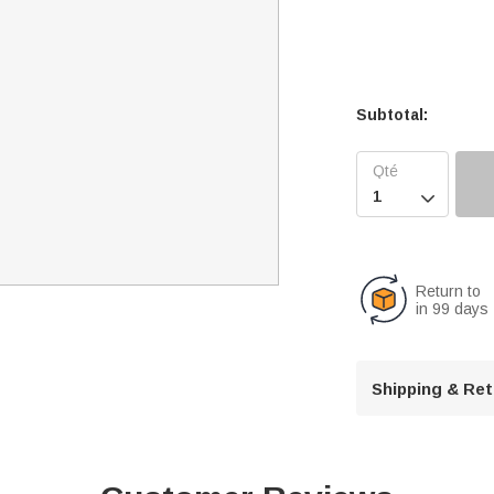
Subtotal:

Return to
in 99 days
Shipping & Re