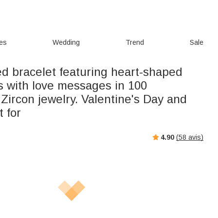
ies
Wedding
Trend
Sale
ed bracelet featuring heart-shaped
s with love messages in 100
Zircon jewelry. Valentine's Day and
t for
4.90
(
58
avis)