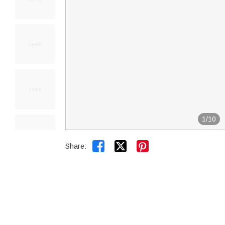
1
/
10


Share: