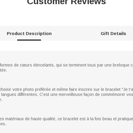
Customer Reviews
Product Description
Gift Details
 formes de cœurs étincelants, qui se terminent tous par une breloque c
tée.
isir votre photo préférée et même faire inscrire sur le bracelet "Je t'a
 langues différentes. C'est une merveilleuse façon de commémorer vos
e.
 matériaux de haute qualité, ce bracelet est à la fois beau et pratique 
ées.