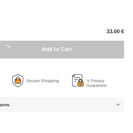
33.00
€
Add to Cart
Secure Shopping
's Privacy
Guarantee
turns
