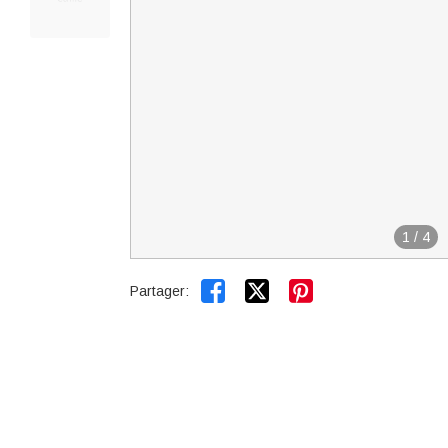
1
/
4


Partager: