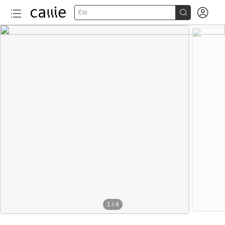


Été
1
/
4