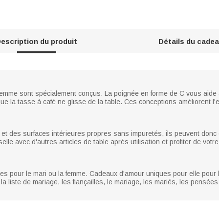
escription du produit
Détails du cade
emme sont spécialement conçus. La poignée en forme de C vous aide à te
ue la tasse à café ne glisse de la table. Ces conceptions améliorent l'ex
 et des surfaces intérieures propres sans impuretés, ils peuvent donc 
le avec d'autres articles de table après utilisation et profiter de votre
 pour le mari ou la femme. Cadeaux d'amour uniques pour elle pour l'
, la liste de mariage, les fiançailles, le mariage, les mariés, les pensé