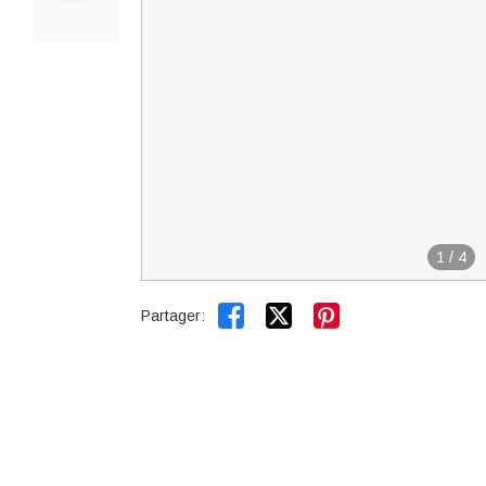
1
/
4


Partager: