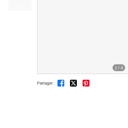
1
/
4


Partager: