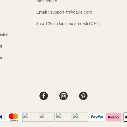
Messenger
Email : support-fr@callie.com
3h à 12h du lundi au samedi (CET)
alité
nt
on