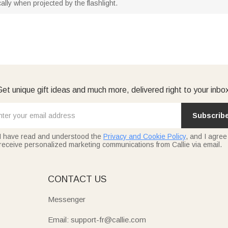
cally when projected by the flashlight.
et unique gift ideas and much more, delivered right to your inbo
Subscrib
I have read and understood the
Privacy and Cookie Policy
, and I agree
receive personalized marketing communications from Callie via email.
E
CONTACT US
Messenger
Email: support-fr@callie.com