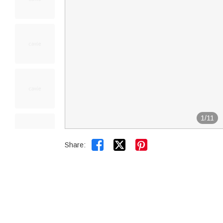
1
/
11


Share: