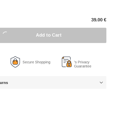
39.00
€
Add to Cart
Secure Shopping
's Privacy
Guarantee
turns
