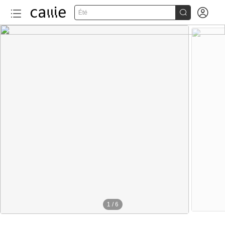


Été
1
/
6