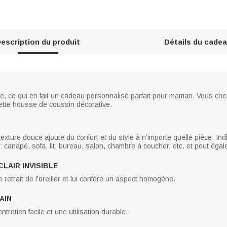
escription du produit
Détails du cade
le, ce qui en fait un cadeau personnalisé parfait pour maman. Vous che
ette housse de coussin décorative.
exture douce ajoute du confort et du style à n'importe quelle pièce. In
 : canapé, sofa, lit, bureau, salon, chambre à coucher, etc. et peut ég
LAIR INVISIBLE
 le retrait de l'oreiller et lui confère un aspect homogène.
AIN
tretien facile et une utilisation durable.