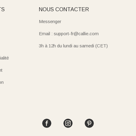
TS
NOUS CONTACTER
Messenger
Email : support-fr@callie.com
3h à 12h du lundi au samedi (CET)
alité
nt
on