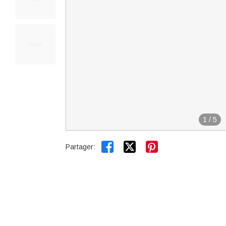
1
/
5


Partager: