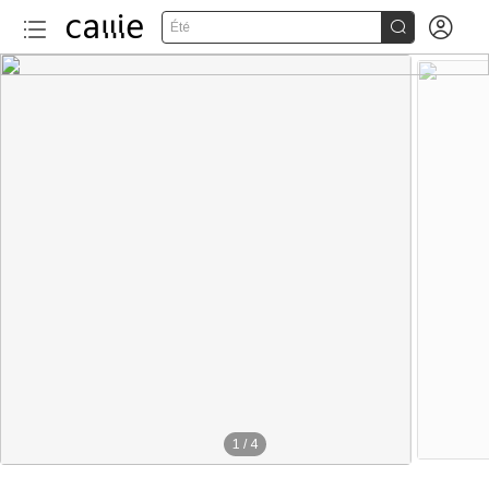


Été
1
/
4