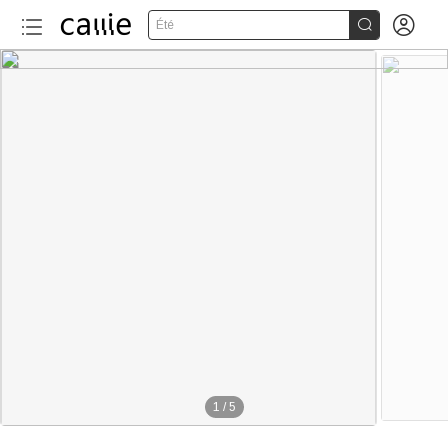


Été
1
/
5