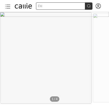


Été
1
/
4