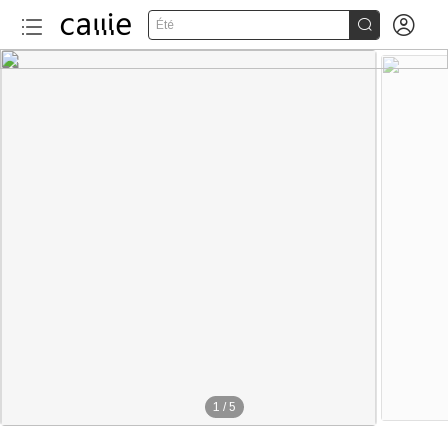


Été
1
/
5