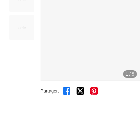
1
/
5


Partager: