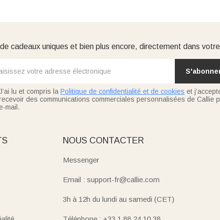
e cadeaux uniques et bien plus encore, directement dans votre
S'abonne
J’ai lu et compris la
Politique de confidentialité et de cookies
et j’accept
recevoir des communications commerciales personnalisées de Callie p
e-mail.
TS
NOUS CONTACTER
Messenger
Email : support-fr@callie.com
3h à 12h du lundi au samedi (CET)
alité
Téléphone : +33 1 88 24 10 38