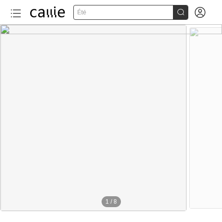


Été
1
/
8