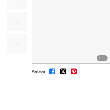
1
/
6


Partager: