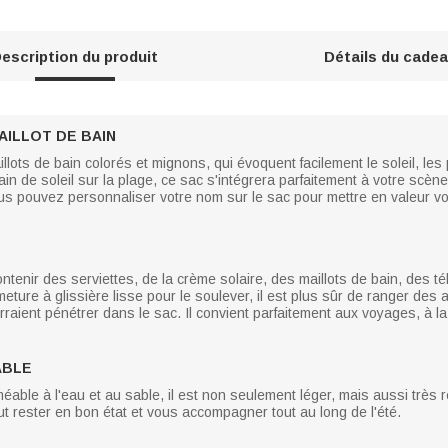
escription du produit
Détails du cade
MAILLOT DE BAIN
lots de bain colorés et mignons, qui évoquent facilement le soleil, les
ain de soleil sur la plage, ce sac s'intégrera parfaitement à votre scène
ous pouvez personnaliser votre nom sur le sac pour mettre en valeur vo
 contenir des serviettes, de la crème solaire, des maillots de bain, des 
eture à glissière lisse pour le soulever, il est plus sûr de ranger des 
aient pénétrer dans le sac. Il convient parfaitement aux voyages, à la 
ABLE
éable à l'eau et au sable, il est non seulement léger, mais aussi très
t rester en bon état et vous accompagner tout au long de l'été.