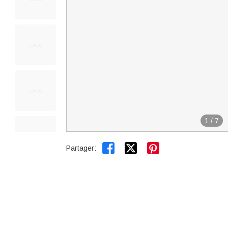
1
/
7


Partager: