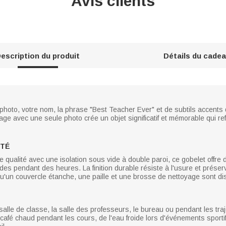
Avis clients
escription du produit
Détails du cade
photo, votre nom, la phrase "Best Teacher Ever" et de subtils accent
e avec une seule photo crée un objet significatif et mémorable qui refl
ITÉ
 qualité avec une isolation sous vide à double paroi, ce gobelet offre
s pendant des heures. La finition durable résiste à l'usure et préserve 
u'un couvercle étanche, une paille et une brosse de nettoyage sont dis
alle de classe, la salle des professeurs, le bureau ou pendant les traje
du café chaud pendant les cours, de l'eau froide lors d'événements sport