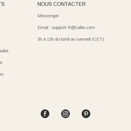
TS
NOUS CONTACTER
Messenger
Email : support-fr@callie.com
3h à 12h du lundi au samedi (CET)
alité
nt
on