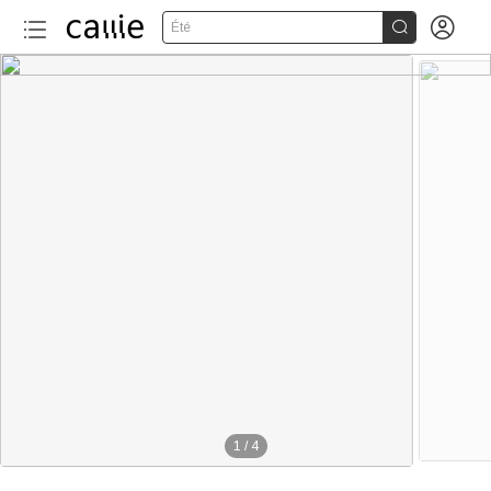


Été
1
/
4