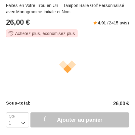
s
u
e
Faites-en Votre Trou en Un – Tampon Balle Golf Personnalisé
e
t
r
avec Monogramme Initiale et Nom
e
f
26,00
€
4.91
(
2415
avis)
u
l
Achetez plus, économisez plus
l
s
c
r
e
e
n
Sous-total:
26,00
€
Ajouter au panier
