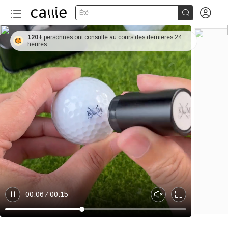


Été
120+
personnes ont consulté au cours des dernières 24
heures
00:06
00:15
P
U
E
a
n
n
u
m
t