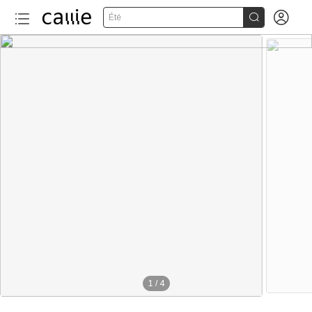


Été
1
/
4