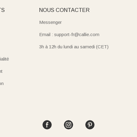
TS
NOUS CONTACTER
Messenger
Email : support-fr@callie.com
3h à 12h du lundi au samedi (CET)
alité
nt
on