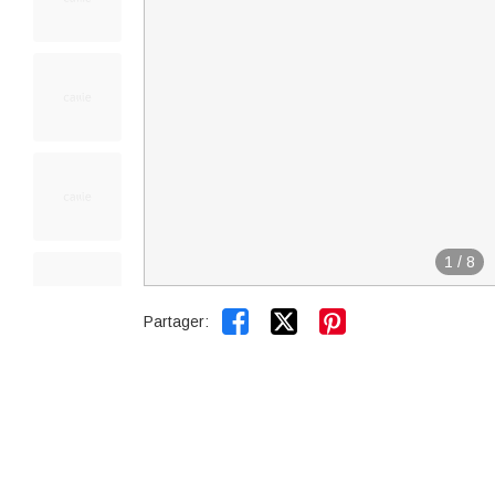
1
/
8


Partager: