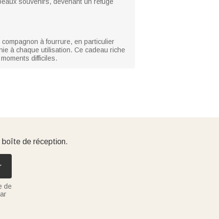
s beaux souvenirs, devenant un refuge
ur compagnon à fourrure, en particulier
nie à chaque utilisation. Ce cadeau riche
moments difficiles.
 boîte de réception.
r
e de
ar