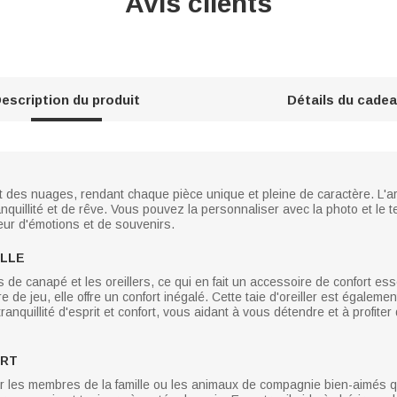
Avis clients
escription du produit
Détails du cade
s et des nuages, rendant chaque pièce unique et pleine de caractère. L'ar
uillité et de rêve. Vous pouvez la personnaliser avec la photo et le te
teur d'émotions et de souvenirs.
ELLE
s de canapé et les oreillers, ce qui en fait un accessoire de confort ess
e de jeu, elle offre un confort inégalé. Cette taie d'oreiller est égale
anquillité d'esprit et confort, vous aidant à vous détendre et à profit
ORT
r les membres de la famille ou les animaux de compagnie bien-aimés