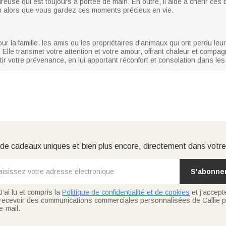
eureuse qui est toujours à portée de main. En outre, il aide à chérir ce
en alors que vous gardez ces moments précieux en vie.
pour la famille, les amis ou les propriétaires d'animaux qui ont perdu le
lle transmet votre attention et votre amour, offrant chaleur et compag
ir votre prévenance, en lui apportant réconfort et consolation dans les 
e cadeaux uniques et bien plus encore, directement dans votre
S'abonne
J’ai lu et compris la
Politique de confidentialité et de cookies
et j’accept
recevoir des communications commerciales personnalisées de Callie p
e-mail.