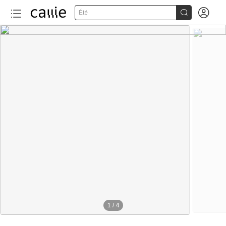


Été
1
/
4