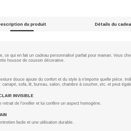
escription du produit
Détails du cade
le, ce qui en fait un cadeau personnalisé parfait pour maman. Vous che
ette housse de coussin décorative.
exture douce ajoute du confort et du style à n'importe quelle pièce. In
 : canapé, sofa, lit, bureau, salon, chambre à coucher, etc. et peut ég
LAIR INVISIBLE
 le retrait de l'oreiller et lui confère un aspect homogène.
AIN
tretien facile et une utilisation durable.