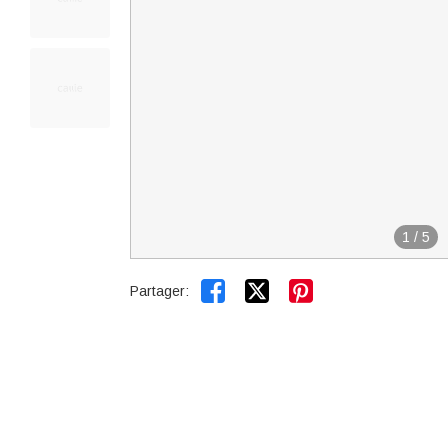
1
/
5


Partager: