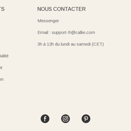
TS
NOUS CONTACTER
Messenger
Email : support-fr@callie.com
3h à 12h du lundi au samedi (CET)
alité
nt
on