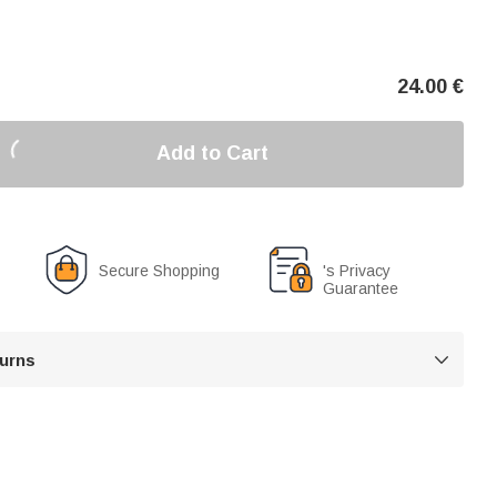
24.00
€
Add to Cart
Secure Shopping
's Privacy
Guarantee
turns
