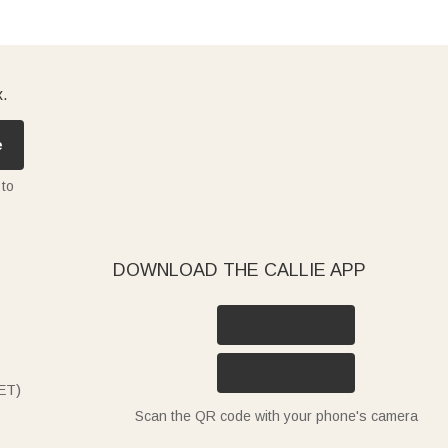
x.
e
 to
DOWNLOAD THE CALLIE APP
ET)
Scan the QR code with your phone's camera