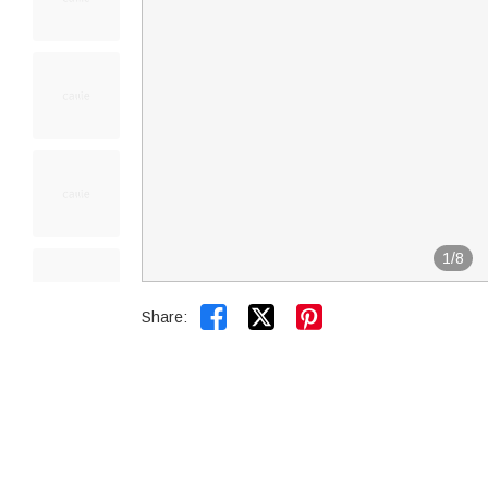
1
/
8


Share: