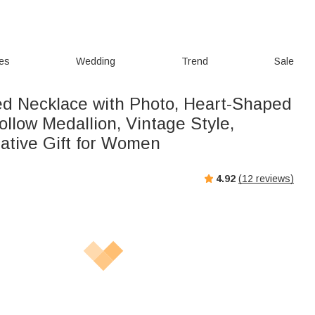
ies
Wedding
Trend
Sale
ed Necklace with Photo, Heart-Shaped
llow Medallion, Vintage Style,
tive Gift for Women
4.92
(
12
reviews)