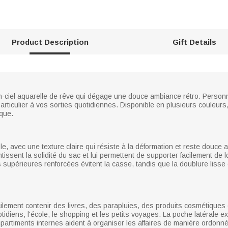
Product Description
Gift Details
en-ciel aquarelle de rêve qui dégage une douce ambiance rétro. Person
ticulier à vos sorties quotidiennes. Disponible en plusieurs couleurs, 
ique.
e, avec une texture claire qui résiste à la déformation et reste douce 
issent la solidité du sac et lui permettent de supporter facilement de
s supérieures renforcées évitent la casse, tandis que la doublure lisse
cilement contenir des livres, des parapluies, des produits cosmétiques
quotidiens, l'école, le shopping et les petits voyages. La poche latérale
mpartiments internes aident à organiser les affaires de manière ordon