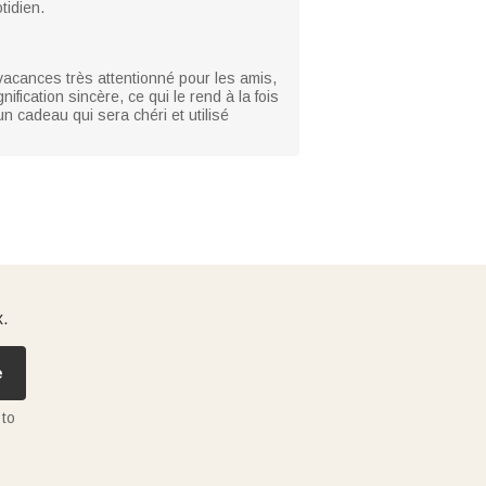
tidien.
vacances très attentionné pour les amis,
fication sincère, ce qui le rend à la fois
un cadeau qui sera chéri et utilisé
x.
e
 to