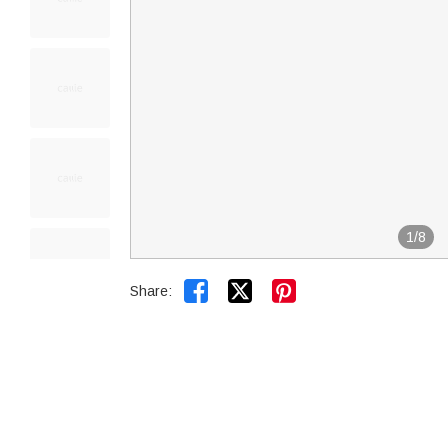
1
/
8


Share: