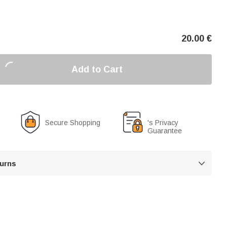
20.00
€
Add to Cart
Secure Shopping
's Privacy
Guarantee
turns
