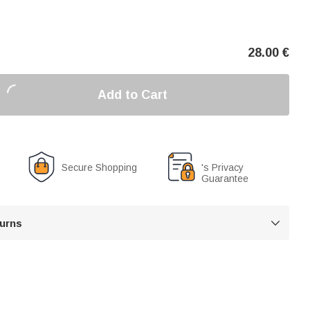
28.00
€
Add to Cart
Secure Shopping
's Privacy
Guarantee
turns
