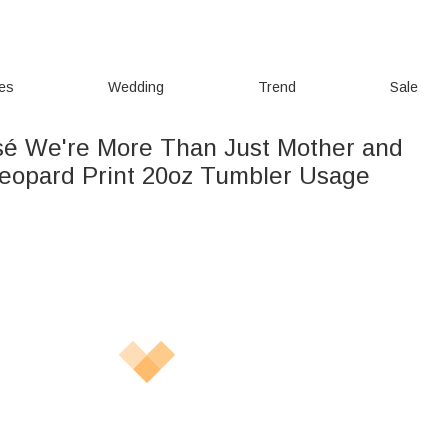
ies
Wedding
Trend
Sale
sé We're More Than Just Mother and
eopard Print 20oz Tumbler Usage