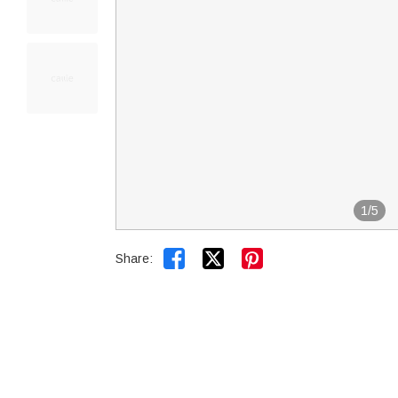
1
/
5


Share: