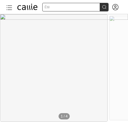


Été
1
/
4